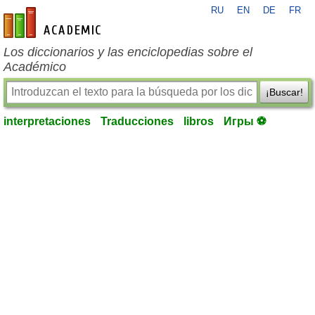
RU
EN
DE
FR
es-academic.com
Los diccionarios y las enciclopedias sobre el
Académico
¡Buscar!
interpretaciones
Traducciones
libros
Игры ⚽