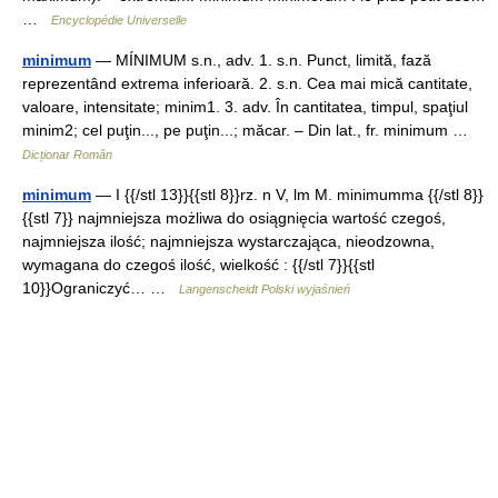
…
Encyclopédie Universelle
minimum
— MÍNIMUM s.n., adv. 1. s.n. Punct, limită, fază
reprezentând extrema inferioară. 2. s.n. Cea mai mică cantitate,
valoare, intensitate; minim1. 3. adv. În cantitatea, timpul, spaţiul
minim2; cel puţin..., pe puţin...; măcar. – Din lat., fr. minimum …
Dicționar Român
minimum
— I {{/stl 13}}{{stl 8}}rz. n V, lm M. minimumma {{/stl 8}}
{{stl 7}} najmniejsza możliwa do osiągnięcia wartość czegoś,
najmniejsza ilość; najmniejsza wystarczająca, nieodzowna,
wymagana do czegoś ilość, wielkość : {{/stl 7}}{{stl
10}}Ograniczyć… …
Langenscheidt Polski wyjaśnień