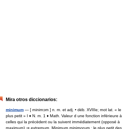
Mira otros diccionarios:
minimum
— [ minimɔm ] n. m. et adj. • déb. XVIIIe; mot lat. « le
plus petit » I ♦ N. m. 1 ♦ Math. Valeur d une fonction inférieure à
celles qui la précèdent ou la suivent immédiatement (opposé à
maximum).⇒ extremum. Minimum minimorum : le plus petit des…