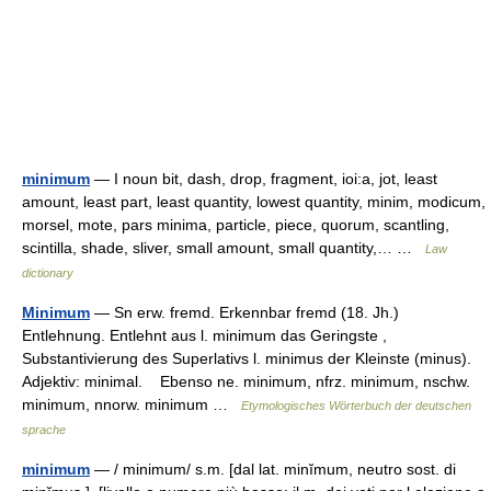
minimum
— I noun bit, dash, drop, fragment, ioi:a, jot, least
amount, least part, least quantity, lowest quantity, minim, modicum,
morsel, mote, pars minima, particle, piece, quorum, scantling,
scintilla, shade, sliver, small amount, small quantity,… …
Law
dictionary
Minimum
— Sn erw. fremd. Erkennbar fremd (18. Jh.)
Entlehnung. Entlehnt aus l. minimum das Geringste ,
Substantivierung des Superlativs l. minimus der Kleinste (minus).
Adjektiv: minimal. Ebenso ne. minimum, nfrz. minimum, nschw.
minimum, nnorw. minimum …
Etymologisches Wörterbuch der deutschen
sprache
minimum
— / minimum/ s.m. [dal lat. minĭmum, neutro sost. di