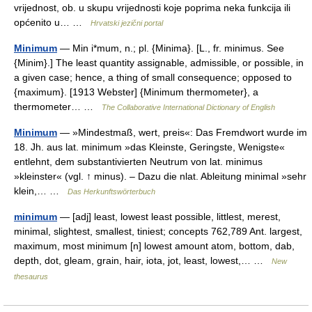
vrijednost, ob. u skupu vrijednosti koje poprima neka funkcija ili
općenito u… …
Hrvatski jezični portal
Minimum
— Min i*mum, n.; pl. {Minima}. [L., fr. minimus. See
{Minim}.] The least quantity assignable, admissible, or possible, in
a given case; hence, a thing of small consequence; opposed to
{maximum}. [1913 Webster] {Minimum thermometer}, a
thermometer… …
The Collaborative International Dictionary of English
Minimum
— »Mindestmaß, wert, preis«: Das Fremdwort wurde im
18. Jh. aus lat. minimum »das Kleinste, Geringste, Wenigste«
entlehnt, dem substantivierten Neutrum von lat. minimus
»kleinster« (vgl. ↑ minus). – Dazu die nlat. Ableitung minimal »sehr
klein,… …
Das Herkunftswörterbuch
minimum
— [adj] least, lowest least possible, littlest, merest,
minimal, slightest, smallest, tiniest; concepts 762,789 Ant. largest,
maximum, most minimum [n] lowest amount atom, bottom, dab,
depth, dot, gleam, grain, hair, iota, jot, least, lowest,… …
New
thesaurus