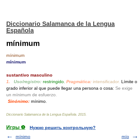
Diccionario Salamanca de la Lengua
Española
mínimum
mínimum
mínimum
_
sustantivo masculino
1.
_
Uso/registro:
restringido.
Pragmática:
intensificador.
Límite o
grado inferior al que puede llegar una persona o cosa:
Se exige
un mínimum de esfuerzo.
Sinónimo:
mínimo.
Diccionario Salamanca de la Lengua Española
.
2015
.
Игры ⚽
Нужно решить контрольную?
mínimo
mío