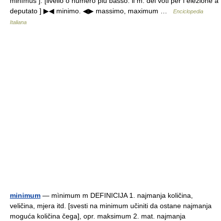
minĭmus ]. [livello o numero più basso: il m. dei voti per l elezione a
deputato ] ▶◀ minimo. ◀▶ massimo, maximum …
Enciclopedia
Italiana
minimum
— mìnimum m DEFINICIJA 1. najmanja količina,
veličina, mjera itd. [svesti na minimum učiniti da ostane najmanja
moguća količina čega], opr. maksimum 2. mat. najmanja